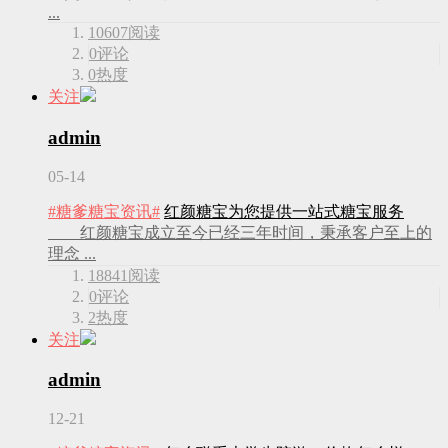
...
10607
阅读
0
评论
0
热度
关注
admin
05-14
#糖爹糖宝资讯#
红颜糖宝为您提供一站式糖宝服务
红颜糖宝成立至今已经三年时间，秉承客户至上的
理念 ...
18841
阅读
0
评论
2
热度
关注
admin
12-21