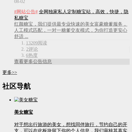
08-02
#网站公告#
全网独家私人定制糖宝站，高效，快捷，隐
私糖宝
红颜糖宝，我们提供最专业快速的美女富豪糖爹服务，
人工模式匹配，一对一糖爹交友模式，为你打造更安心
舒适 ...
13209
阅读
2
评论
6
热度
查看更多公告信息
更多>>
社区导航
美女糖宝
对于想出行旅游的美女，想找同伴旅行，节约自己的开
支，可以在此板块留下你的个人信息，我们审核其真实