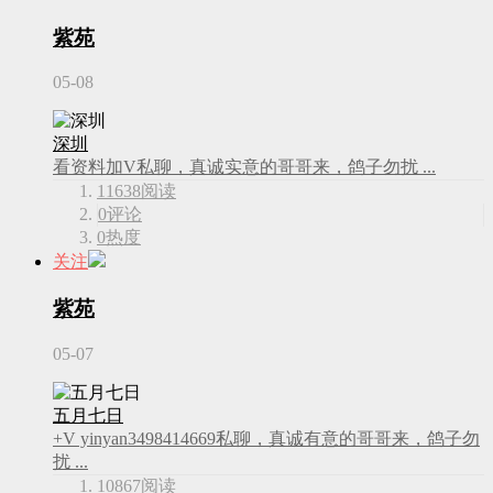
紫苑
05-08
深圳
看资料加V私聊，真诚实意的哥哥来，鸽子勿扰 ...
11638
阅读
0
评论
0
热度
关注
紫苑
05-07
五月七日
+V yinyan3498414669私聊，真诚有意的哥哥来，鸽子勿
扰 ...
10867
阅读