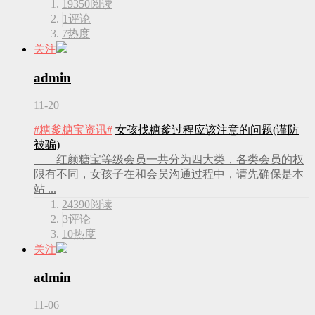
19350
阅读
1
评论
7
热度
关注
admin
11-20
#糖爹糖宝资讯#
女孩找糖爹过程应该注意的问题(谨防
被骗)
红颜糖宝等级会员一共分为四大类，各类会员的权
限有不同，女孩子在和会员沟通过程中，请先确保是本
站 ...
24390
阅读
3
评论
10
热度
关注
admin
11-06