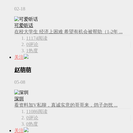
02-18
可爱听话
在校大学生 经济上困难 希望有机会被帮助（1-2年 ...
11174
阅读
0
评论
1
热度
关注
赵萌萌
05-08
深圳
看资料加V私聊，真诚实意的哥哥来，鸽子勿扰 ...
11086
阅读
0
评论
0
热度
关注