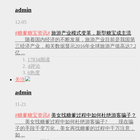
admin
12-05
#糖爹糖宝资讯#
旅游产业模式变革，新型糖宝成主流
随着国内经济的不断发展，旅游产业目前是我国第
三经济产业，相关数据显示2016年全球旅游产值高达7.2
亿 ...
17834
阅读
4
评论
6
热度
关注
admin
11-21
#糖爹糖宝资讯#
美女找糖爹过程中如何杜绝游客骗子？
美女找糖爹过程中如何杜绝游客骗子? 现在骗
子的手段千变万化，美女再找糖爹的过程中千万注意，
如 ...