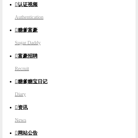

认证视频
Authentication

糖爹富豪
Sugar Daddy

富豪招聘
Recruit

糖爹糖宝日记
Diary

资讯
News

网站公告