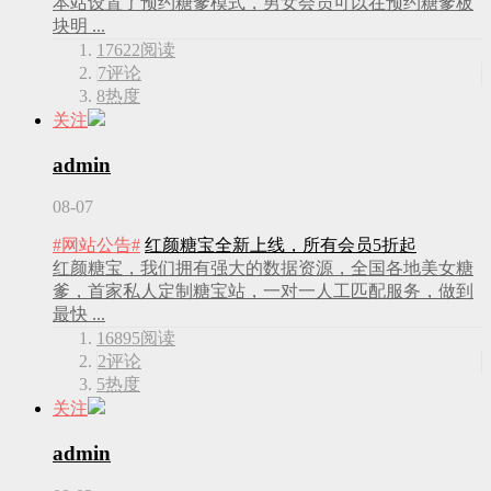
本站设置了预约糖爹模式，男女会员可以在预约糖爹板
块明 ...
17622
阅读
7
评论
8
热度
关注
admin
08-07
#网站公告#
红颜糖宝全新上线，所有会员5折起
红颜糖宝，我们拥有强大的数据资源，全国各地美女糖
爹，首家私人定制糖宝站，一对一人工匹配服务，做到
最快 ...
16895
阅读
2
评论
5
热度
关注
admin