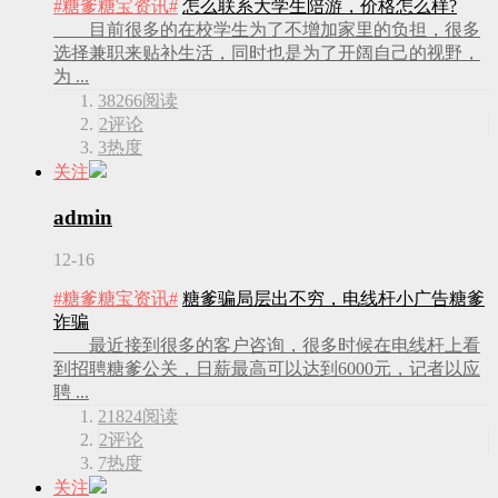
#糖爹糖宝资讯#
怎么联系大学生陪游，价格怎么样?
目前很多的在校学生为了不增加家里的负担，很多
选择兼职来贴补生活，同时也是为了开阔自己的视野，
为 ...
38266
阅读
2
评论
3
热度
关注
admin
12-16
#糖爹糖宝资讯#
糖爹骗局层出不穷，电线杆小广告糖爹
诈骗
最近接到很多的客户咨询，很多时候在电线杆上看
到招聘糖爹公关，日薪最高可以达到6000元，记者以应
聘 ...
21824
阅读
2
评论
7
热度
关注