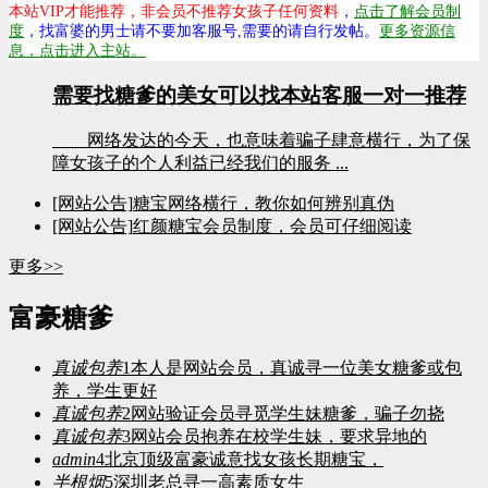
本站VIP才能推荐，非会员不推荐女孩子任何资料
，
点击了解会员制
度
，找富婆的男士请不要加客服号,需要的请自行发帖。
更多资源信
息，点击进入主站。
需要找糖爹的美女可以找本站客服一对一推荐
网络发达的今天，也意味着骗子肆意横行，为了保
障女孩子的个人利益已经我们的服务 ...
[网站公告]
糖宝网络横行，教你如何辨别真伪
[网站公告]
红颜糖宝会员制度，会员可仔细阅读
更多>>
富豪糖爹
真诚包养
1
本人是网站会员，真诚寻一位美女糖爹或包
养，学生更好
真诚包养
2
网站验证会员寻觅学生妹糖爹，骗子勿挠
真诚包养
3
网站会员抱养在校学生妹，要求异地的
admin
4
北京顶级富豪诚意找女孩长期糖宝，
半根烟
5
深圳老总寻一高素质女生