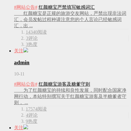
#网站公告#
红颜糖宝严禁填写敏感词汇
红颜糖宝是正规的旅游交友网站，严禁出现非法词
汇，会员发帖过程种请注意您的个人言论已经敏感词
汇，出 ...
14340
阅读
3
评论
3
热度
关注
admin
10-11
#网站公告#
红颜糖宝游客及糖爹守则
为了红颜糖宝的持续和良性发展，同时配合国家净
网行动，本站特别撰写关于红颜糖宝游客及半糖爹者守
则， ...
17574
阅读
4
评论
9
热度
关注