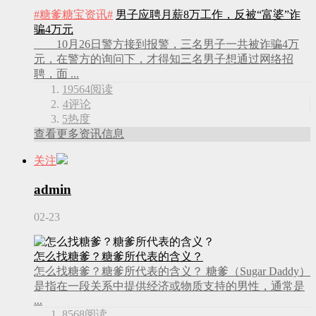
#糖爹糖宝资讯#
男子应聘月薪8万工作，反被“富婆”诈
骗4万元
10月26日警方接到报警，三名男子一共被诈骗4万
元，在警方的询问下，才得知三名男子想通过网络招
聘，面 ...
19564
阅读
4
评论
5
热度
查看更多资讯信息
关注
admin
02-23
怎么找糖爹？糖爹所代表的含义？
怎么找糖爹？糖爹所代表的含义？ 糖爹（Sugar Daddy）
是指在一段关系中提供经济或物质支持的男性，通常是
...
8568
阅读