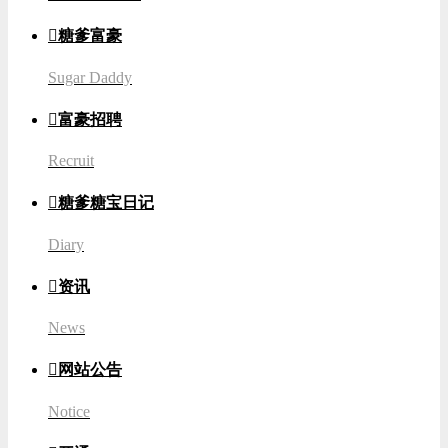

糖爹富豪
Sugar Daddy

富豪招聘
Recruit

糖爹糖宝日记
Diary

资讯
News

网站公告
Notice