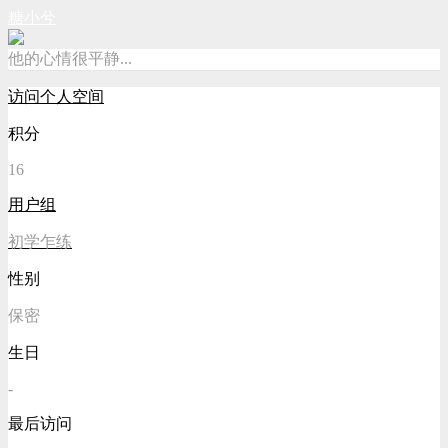
糖小兮
他的心情很平静...
访问个人空间
积分
16
用户组
初学乍练
性别
保密
生日
-
最后访问